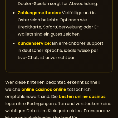
Dealer-Spielen sorgt für Abwechslung.
Zahlungsmethoden:
Vielfältige und in
Österreich beliebte Optionen wie
Kreditkarte, Sofortüberweisung oder E-
Wallets sind ein gutes Zeichen.
Kundenservice:
Ein erreichbarer Support
in deutscher Sprache, idealerweise per
Live-Chat, ist unverzichtbar.
Wer diese Kriterien beachtet, erkennt schnell,
welche
online casinos online
tatsächlich
empfehlenswert sind. Die
besten online casinos
legen ihre Bedingungen offen und verstecken keine
wichtigen Details im Kleingedruckten. Transparenz
ist ein entscheidendes Merkmal für