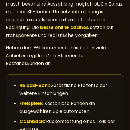
musst, bevor eine Auszahlung möglich ist. Ein Bonus
mit einer 35-fachen Umsatzanforderung ist
deutlich fairer als einer mit einer 60-fachen
Bedingung. Die
beste online casinos
setzen auf
transparente und realistische Vorgaben.
Neben dem Willkommensbonus bieten viele
Anbieter regelmäßige Aktionen für
Bestandskunden an:
Reload-Boni:
Zusätzliche Prozente auf
weitere Einzahlungen.
Freispiele:
Kostenlose Runden an
ausgewählten Spielautomaten.
Cashback:
Rückerstattung eines Teils der
Verluste.