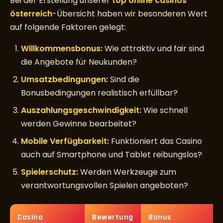
Bei der Erstellung unserer
top online casinos
österreich
-Übersicht haben wir besonderen Wert
auf folgende Faktoren gelegt:
Willkommensbonus:
Wie attraktiv und fair sind
die Angebote für Neukunden?
Umsatzbedingungen:
Sind die
Bonusbedingungen realistisch erfüllbar?
Auszahlungsgeschwindigkeit:
Wie schnell
werden Gewinne bearbeitet?
Mobile Verfügbarkeit:
Funktioniert das Casino
auch auf Smartphone und Tablet reibungslos?
Spielerschutz:
Werden Werkzeuge zum
verantwortungsvollen Spielen angeboten?
Casino
Bewertung
Bonus