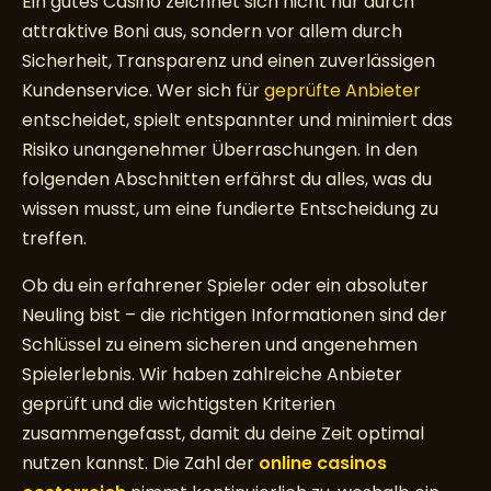
Ein gutes Casino zeichnet sich nicht nur durch
attraktive Boni aus, sondern vor allem durch
Sicherheit, Transparenz und einen zuverlässigen
Kundenservice. Wer sich für
geprüfte Anbieter
entscheidet, spielt entspannter und minimiert das
Risiko unangenehmer Überraschungen. In den
folgenden Abschnitten erfährst du alles, was du
wissen musst, um eine fundierte Entscheidung zu
treffen.
Ob du ein erfahrener Spieler oder ein absoluter
Neuling bist – die richtigen Informationen sind der
Schlüssel zu einem sicheren und angenehmen
Spielerlebnis. Wir haben zahlreiche Anbieter
geprüft und die wichtigsten Kriterien
zusammengefasst, damit du deine Zeit optimal
nutzen kannst. Die Zahl der
online casinos