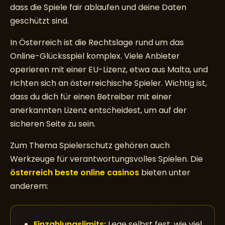
dass die Spiele fair ablaufen und deine Daten
geschützt sind.
In Österreich ist die Rechtslage rund um das
Online-Glücksspiel komplex. Viele Anbieter
operieren mit einer EU-Lizenz, etwa aus Malta, und
richten sich an österreichische Spieler. Wichtig ist,
dass du dich für einen Betreiber mit einer
anerkannten Lizenz entscheidest, um auf der
sicheren Seite zu sein.
Zum Thema Spielerschutz gehören auch
Werkzeuge für verantwortungsvolles Spielen. Die
österreich beste online casinos
bieten unter
anderem:
Einzahlungslimits:
Lege selbst fest, wie viel