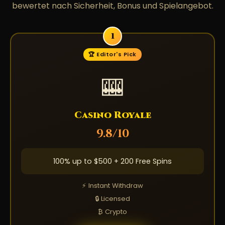
bewertet nach Sicherheit, Bonus und Spielangebot.
1
🏆 Editor's Pick
🎰
Casino Royale
9.8/10
100% up to $500 + 200 Free Spins
⚡ Instant Withdraw
🔒 Licensed
₿ Crypto