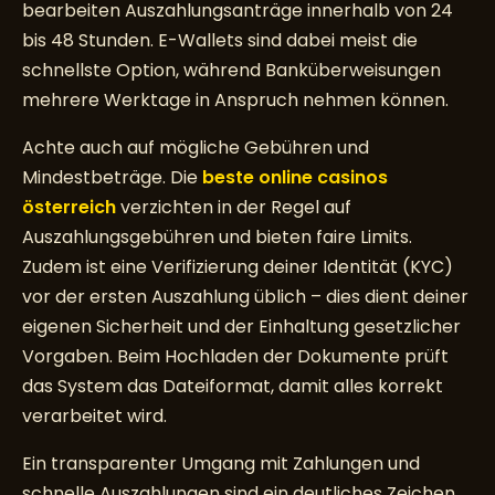
bearbeiten Auszahlungsanträge innerhalb von 24
bis 48 Stunden. E-Wallets sind dabei meist die
schnellste Option, während Banküberweisungen
mehrere Werktage in Anspruch nehmen können.
Achte auch auf mögliche Gebühren und
Mindestbeträge. Die
beste online casinos
österreich
verzichten in der Regel auf
Auszahlungsgebühren und bieten faire Limits.
Zudem ist eine Verifizierung deiner Identität (KYC)
vor der ersten Auszahlung üblich – dies dient deiner
eigenen Sicherheit und der Einhaltung gesetzlicher
Vorgaben. Beim Hochladen der Dokumente prüft
das System das Dateiformat, damit alles korrekt
verarbeitet wird.
Ein transparenter Umgang mit Zahlungen und
schnelle Auszahlungen sind ein deutliches Zeichen