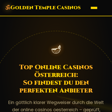
🕉
Golden Temple Casinos
🪔
Top Online Casinos
Österreich:
So findest du den
perfekten Anbieter
Ein göttlich klarer Wegweiser durch die Welt
der online casinos oesterreich – geprüft,