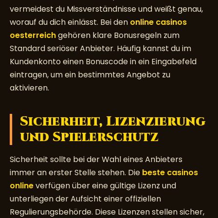
vermeidest du Missverständnisse und weißt genau,
worauf du dich einlässt. Bei den
online casinos
oesterreich
gehören klare Bonusregeln zum
Standard seriöser Anbieter. Häufig kannst du im
Kundenkonto einen Bonuscode in ein Eingabefeld
eintragen, um ein bestimmtes Angebot zu
aktivieren.
Sicherheit, Lizenzierung
und Spielerschutz
Sicherheit sollte bei der Wahl eines Anbieters
immer an erster Stelle stehen. Die
beste casinos
online
verfügen über eine gültige Lizenz und
unterliegen der Aufsicht einer offiziellen
Regulierungsbehörde. Diese Lizenzen stellen sicher,