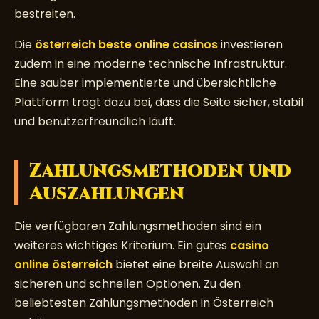
bestreiten.
Die
österreich beste online casinos
investieren
zudem in eine moderne technische Infrastruktur.
Eine sauber implementierte und übersichtliche
Plattform trägt dazu bei, dass die Seite sicher, stabil
und benutzerfreundlich läuft.
Zahlungsmethoden und
Auszahlungen
Die verfügbaren Zahlungsmethoden sind ein
weiteres wichtiges Kriterium. Ein gutes
casino
online österreich
bietet eine breite Auswahl an
sicheren und schnellen Optionen. Zu den
beliebtesten Zahlungsmethoden in Österreich