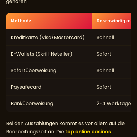
gehören:
Methode
Geschwindigkeit
Kreditkarte (Visa/Mastercard)
Schnell
E-Wallets (Skrill, Neteller)
Sofort
Sofortüberweisung
Schnell
Paysafecard
Sofort
Banküberweisung
2-4 Werktage
Bei den Auszahlungen kommt es vor allem auf die
Bearbeitungszeit an. Die
top online casinos