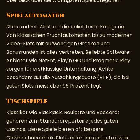
Überblick über die wichtigsten Spielkategorien:
Spielautomaten
Slots sind mit Abstand die beliebteste Kategorie.
Von klassischen Fruchtautomaten bis zu modernen
Video-Slots mit aufwendigen Grafiken und
Bonusrunden ist alles vertreten. Beliebte Software-
Anbieter wie NetEnt, Play'n GO und Pragmatic Play
sorgen für erstklassige Unterhaltung. Achte
besonders auf die Auszahlungsquote (RTP), die bei
guten Slots meist über 96 Prozent liegt.
Tischspiele
Klassiker wie Blackjack, Roulette und Baccarat
gehören zum Standardrepertoire jedes guten
Casinos. Diese Spiele bieten oft bessere
Gewinnchancen als Slots, erfordern jedoch etwas