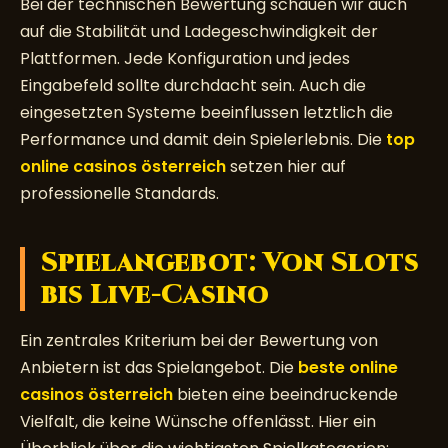
Bei der technischen Bewertung schauen wir auch
auf die Stabilität und Ladegeschwindigkeit der
Plattformen. Jede Konfiguration und jedes
Eingabefeld sollte durchdacht sein. Auch die
eingesetzten Systeme beeinflussen letztlich die
Performance und damit dein Spielerlebnis. Die
top
online casinos österreich
setzen hier auf
professionelle Standards.
Spielangebot: Von Slots
bis Live-Casino
Ein zentrales Kriterium bei der Bewertung von
Anbietern ist das Spielangebot. Die
beste online
casinos österreich
bieten eine beeindruckende
Vielfalt, die keine Wünsche offenlässt. Hier ein