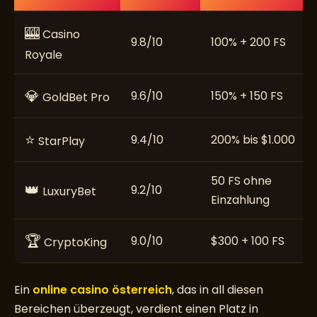
🎰
Casino
9.8/10
100% + 200 FS
Royale
💎
9.6/10
150% + 150 FS
GoldBet Pro
⭐
9.4/10
200% bis $1.000
StarPlay
50 FS ohne
👑
9.2/10
LuxuryBet
Einzahlung
🏆
9.0/10
$300 + 100 FS
CryptoKing
Ein
online casino österreich
, das in all diesen
Bereichen überzeugt, verdient einen Platz in