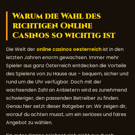
Warum die Wahl des
richtigen Online
Casinos so wichtig ist
Die Welt der
online casinos oesterreich
ist in den
letzten Jahren enorm gewachsen. Immer mehr
Spieler aus ganz Österreich entdecken die Vorteile
des Spielens von zu Hause aus – bequem, sicher und
rund um die Uhr verfügbar. Doch mit der
wachsenden Zahl an Anbietern wird es zunehmend
schwieriger, den passenden Betreiber zu finden.
Genau hier setzt dieser Ratgeber an: Wir zeigen dir,
worauf du achten musst, um ein seriöses und faires
Angebot zu wählen.